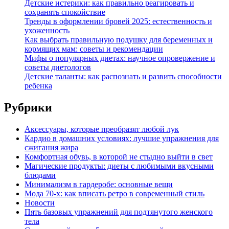
Детские истерики: как правильно реагировать и
сохранять спокойствие
Тренды в оформлении бровей 2025: естественность и
ухоженность
Как выбрать правильную подушку для беременных и
кормящих мам: советы и рекомендации
Мифы о популярных диетах: научное опровержение и
советы диетологов
Детские таланты: как распознать и развить способности
ребенка
Рубрики
Аксессуары, которые преобразят любой лук
Кардио в домашних условиях: лучшие упражнения для
сжигания жира
Комфортная обувь, в которой не стыдно выйти в свет
Магические продукты: диеты с любимыми вкусными
блюдами
Минимализм в гардеробе: основные вещи
Мода 70-х: как вписать ретро в современный стиль
Новости
Пять базовых упражнений для подтянутого женского
тела