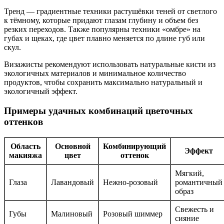
Тренд — градиентные техники растушёвки теней от светлого
к тёмному, которые придают глазам глубину и объем без
резких переходов. Также популярны техники «омбре» на
губах и щеках, где цвет плавно меняется по длине губ или
скул.
Визажисты рекомендуют использовать натуральные кисти из
экологичных материалов и минимальное количество
продуктов, чтобы сохранить максимально натуральный и
экологичный эффект.
Примеры удачных комбинаций цветочных
оттенков
Область
Основной
Комбинирующий
Эффект
макияжа
цвет
оттенок
Мягкий,
Глаза
Лавандовый
Нежно-розовый
романтичный
образ
Свежесть и
Губы
Малиновый
Розовый шиммер
сияние