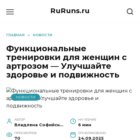
Перейти
RuRuns.ru
к
содержанию
ГЛАВНАЯ
»
НОВОСТИ
Функциональные
тренировки для женщин с
артрозом — Улучшайте
здоровье и подвижность
НОВОСТИ
АВТОР
НА ЧТЕНИЕ
Владлена Софийская
6 мин
ПРОСМОТРОВ
ОПУБЛИКОВАНО
70
24.09.2025