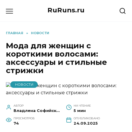
Перейти
RuRuns.ru
к
содержанию
ГЛАВНАЯ
»
НОВОСТИ
Мода для женщин с
короткими волосами:
аксессуары и стильные
стрижки
НОВОСТИ
АВТОР
НА ЧТЕНИЕ
Владлена Софийская
5 мин
ПРОСМОТРОВ
ОПУБЛИКОВАНО
74
24.09.2025