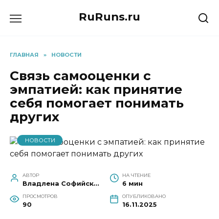
Перейти
RuRuns.ru
к
содержанию
ГЛАВНАЯ
»
НОВОСТИ
Связь самооценки с
эмпатией: как принятие
себя помогает понимать
других
НОВОСТИ
АВТОР
НА ЧТЕНИЕ
Владлена Софийская
6 мин
ПРОСМОТРОВ
ОПУБЛИКОВАНО
90
16.11.2025