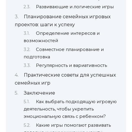
Развивающие и логические игры
Планирование семейных игровых
проектов: шаги к успеху
Определение интересов и
возможностей
Совместное планирование и
подготовка
Регулярность и вариативность
Практические советы для успешных
семейных игр
Заключение
Как выбрать подходящую игровую
деятельность, чтобы укрепить
эмоциональную связь с ребенком?
Какие игры помогают развивать