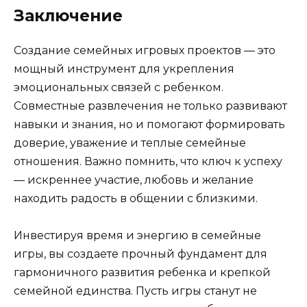
Заключение
Создание семейных игровых проектов — это
мощный инструмент для укрепления
эмоциональных связей с ребенком.
Совместные развлечения не только развивают
навыки и знания, но и помогают формировать
доверие, уважение и теплые семейные
отношения. Важно помнить, что ключ к успеху
— искреннее участие, любовь и желание
находить радость в общении с близкими.
Инвестируя время и энергию в семейные
игры, вы создаете прочный фундамент для
гармоничного развития ребенка и крепкой
семейной единства. Пусть игры станут не