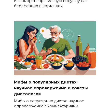
Как выбрать правильную подушку для
беременных и кормящих
Мифы о популярных диетах:
научное опровержение и советы
диетологов
Мифы о популярных диетах: научное
опровержение с комментариями