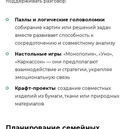
поддерживать разговор.
Пазлы и логические головоломки
:
собирание картин или решений задач
вместе развивает способность к
сосредоточению и совместному анализу
Настольные игры
: «Монополия», «Уно»,
«Каркассон» — они предполагают
взаимодействие и стратегии, укрепляя
эмоциональную связь
Крафт-проекты
: создание совместных
изделий из бумаги, ткани или природных
материалов
Планирование семейных