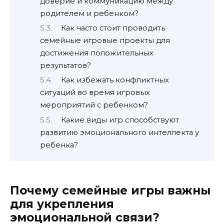
доверие и коммуникацию между
родителем и ребенком?
Как часто стоит проводить
семейные игровые проекты для
достижения положительных
результатов?
Как избежать конфликтных
ситуаций во время игровых
мероприятий с ребенком?
Какие виды игр способствуют
развитию эмоционального интеллекта у
ребенка?
Почему семейные игры важны
для укрепления
эмоциональной связи?