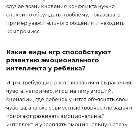
случае возникновения конфликта нужно
спокойно обсуждать проблему, показывать
пример уважительного общения и находить
компромисс.
Какие виды игр способствуют
развитию эмоционального
интеллекта у ребенка?
Игры, требующие распознавания и выражения
чувств, например, игры на тему эмоций,
сценарии, где ребенок учится объяснять свои
чувства, а также совместные творческие задачи
помогают развивать эмоциональный
интеллект и укреплять эмоциональную связь.