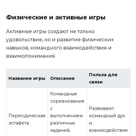
Физические и активные игры
Активные игры создают не только
удовольствие, но и развитие физических
навыков, командного взаимодействия и
взаимопонимания.
Польза для
Название игры
Описание
связи
Командные
соревнования
с
Развивают
Переодическая
выполнением
командный дух
эстафета
различных
и
заданий,
взаимодействие