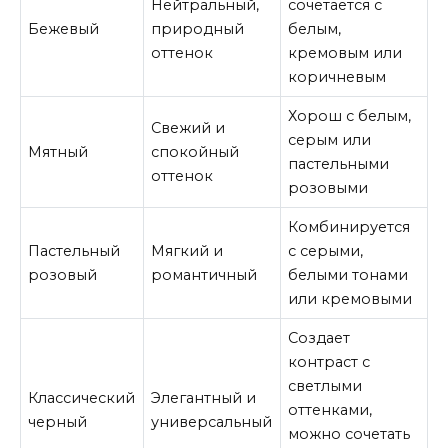
Нейтральный,
сочетается с
Бежевый
природный
белым,
оттенок
кремовым или
коричневым
Хорош с белым,
Свежий и
серым или
Мятный
спокойный
пастельными
оттенок
розовыми
Комбинируется
Пастельный
Мягкий и
с серыми,
розовый
романтичный
белыми тонами
или кремовыми
Создает
контраст с
светлыми
Классический
Элегантный и
оттенками,
черный
универсальный
можно сочетать