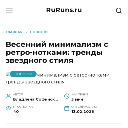
Перейти
RuRuns.ru
к
содержанию
ГЛАВНАЯ
»
НОВОСТИ
Весенний минимализм с
ретро-нотками: тренды
звездного стиля
НОВОСТИ
АВТОР
НА ЧТЕНИЕ
Владлена Софийская
5 мин
ПРОСМОТРОВ
ОПУБЛИКОВАНО
40
13.02.2026